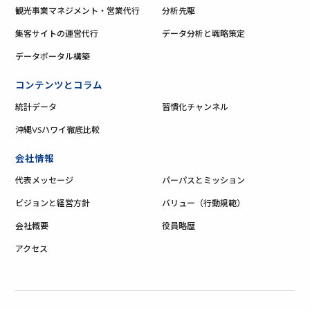
観光事業マネジメント・営業代行
分析先駆
集客サイトの運営代行
データ分析と戦略策定
データポータル構築
コンテンツとコラム
統計データ
習慣化チャンネル
沖縄VSハワイ徹底比較
会社情報
代表メッセージ
パーパスとミッション
ビジョンと経営方針
バリュー（行動規範）
会社概要
役員略歴
アクセス