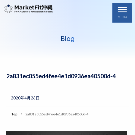
MENU
Blog
2a831ec055ed4fee4e1d0936ea40500d-4
2020年4月26日
Top
2a831ec055ed4fee4e1d0936ea40500d-4