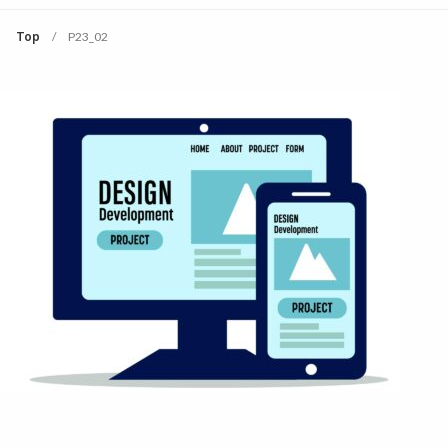
Top
P23_02