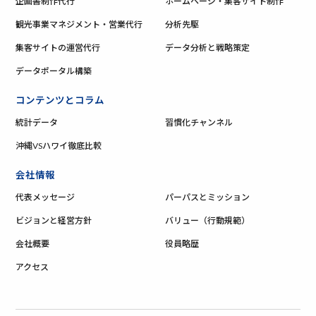
企画書制作代行
ホームページ・集客サイト制作
観光事業マネジメント・営業代行
分析先駆
集客サイトの運営代行
データ分析と戦略策定
データポータル構築
コンテンツとコラム
統計データ
習慣化チャンネル
沖縄VSハワイ徹底比較
会社情報
代表メッセージ
パーパスとミッション
ビジョンと経営方針
バリュー（行動規範）
会社概要
役員略歴
アクセス