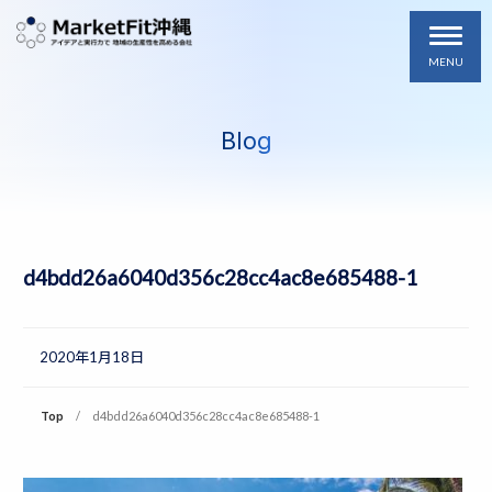
MENU
Blog
d4bdd26a6040d356c28cc4ac8e685488-1
2020年1月18日
Top
d4bdd26a6040d356c28cc4ac8e685488-1