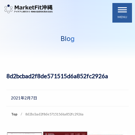
MENU
Blog
8d2bcbad2f8de571515d6a852fc2926a
2021年2月7日
Top
8d2bcbad2f8de571515d6a852fc2926a