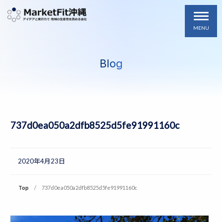
MENU
Blog
737d0ea050a2dfb8525d5fe91991160c
2020年4月23日
Top
737d0ea050a2dfb8525d5fe91991160c