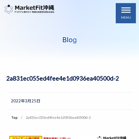
MENU
Blog
2a831ec055ed4fee4e1d0936ea40500d-2
2022年3月25日
Top
2a831ec055ed4fee4e1d0936ea40500d-2