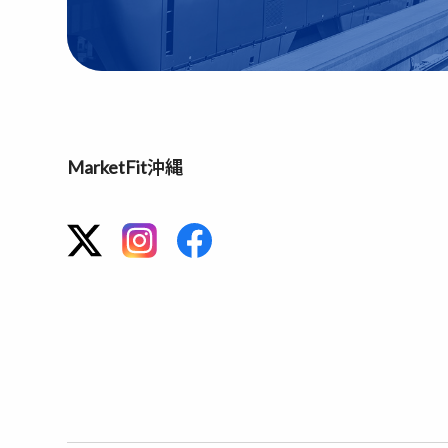
MarketFit沖縄