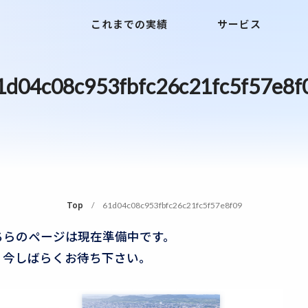
これまでの実績
サービス
1d04c08c953fbfc26c21fc5f57e8f
Top
61d04c08c953fbfc26c21fc5f57e8f09
ちらのページは現在準備中です。
今しばらくお待ち下さい。