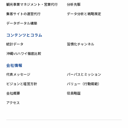
観光事業マネジメント・営業代行
分析先駆
集客サイトの運営代行
データ分析と戦略策定
データポータル構築
コンテンツとコラム
統計データ
習慣化チャンネル
沖縄VSハワイ徹底比較
会社情報
代表メッセージ
パーパスとミッション
ビジョンと経営方針
バリュー（行動規範）
会社概要
役員略歴
アクセス