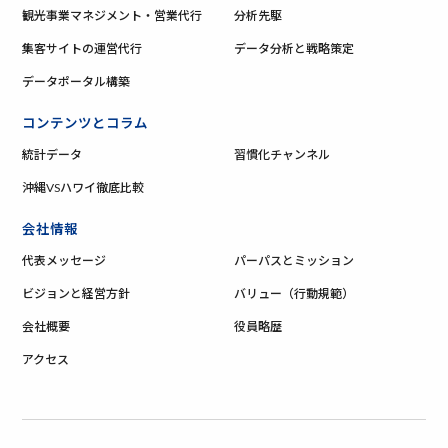
観光事業マネジメント・営業代行
分析先駆
集客サイトの運営代行
データ分析と戦略策定
データポータル構築
コンテンツとコラム
統計データ
習慣化チャンネル
沖縄VSハワイ徹底比較
会社情報
代表メッセージ
パーパスとミッション
ビジョンと経営方針
バリュー（行動規範）
会社概要
役員略歴
アクセス