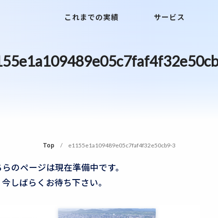
これまでの実績
サービス
155e1a109489e05c7faf4f32e50cb
Top
e1155e1a109489e05c7faf4f32e50cb9-3
ちらのページは現在準備中です。
今しばらくお待ち下さい。