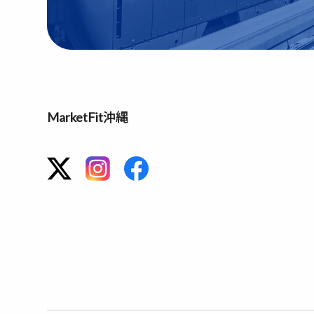
MarketFit沖縄