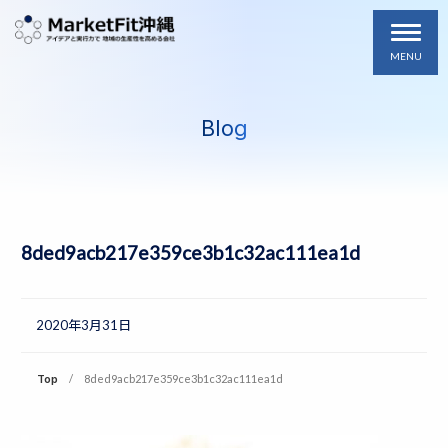
MENU
Blog
8ded9acb217e359ce3b1c32ac111ea1d
2020年3月31日
Top
8ded9acb217e359ce3b1c32ac111ea1d