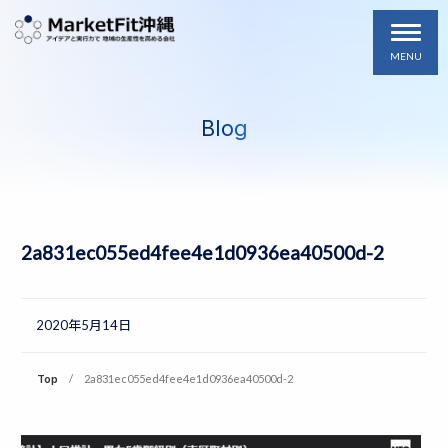
MENU
Blog
2a831ec055ed4fee4e1d0936ea40500d-2
2020年5月14日
Top
2a831ec055ed4fee4e1d0936ea40500d-2