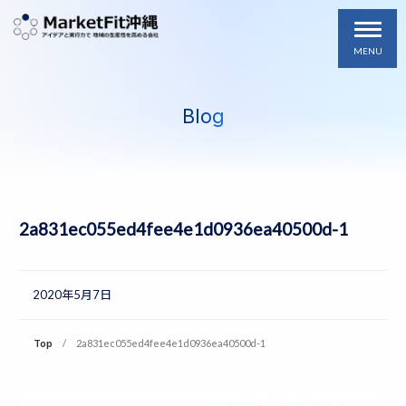
MENU
Blog
2a831ec055ed4fee4e1d0936ea40500d-1
2020年5月7日
Top
2a831ec055ed4fee4e1d0936ea40500d-1