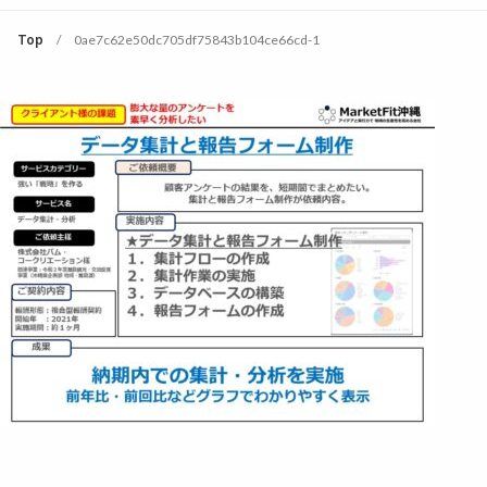
Top
0ae7c62e50dc705df75843b104ce66cd-1