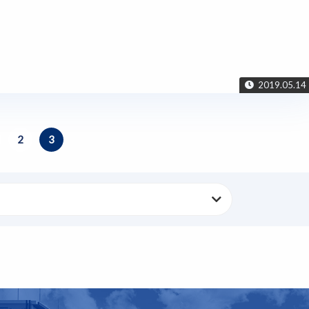
2019.05.14
2
3