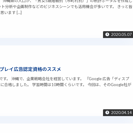
原です。 沖縄県の人口が、「男女5歳階級別（市町村別）」の統計ポータルを作成し
ット分析や企画制作などのビジネスシーンでも活用機会が多いです。 きっと皆
います […]
2020.05.07
プレイ広告認定資格のススメ
の上原です。 沖縄で、企業戦略会社を経営しています。 『Google 広告「ディスプ
合格しました。 学習時間は10時間くらいです。 今回は、そのGoogle社が
2020.04.14