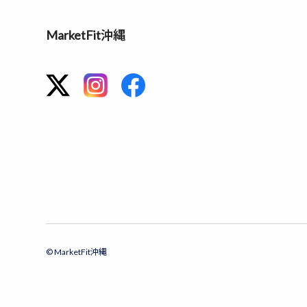
MarketFit沖縄
© MarketFit沖縄